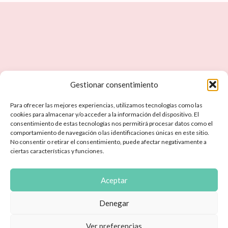
Gestionar consentimiento
HABLEMOS
Para ofrecer las mejores experiencias, utilizamos tecnologías como las
Contáctame
cookies para almacenar y/o acceder a la información del dispositivo. El
La Esencia De La Vida
consentimiento de estas tecnologías nos permitirá procesar datos como el
comportamiento de navegación o las identificaciones únicas en este sitio.
No consentir o retirar el consentimiento, puede afectar negativamente a
ciertas características y funciones.
Aceptar
©2025 Sara Campillo. Todos los derechos reservados.
Denegar
I
F
n
a
Ver preferencias
s
c